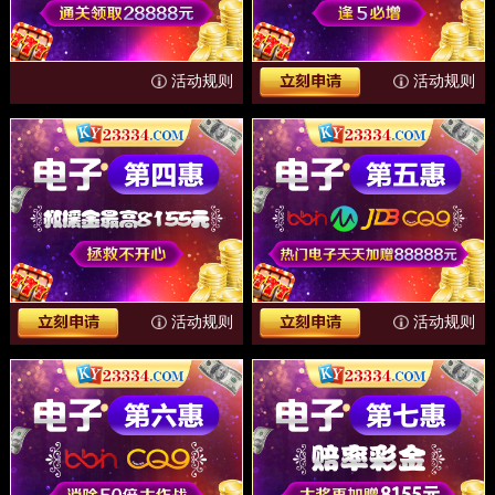
【棋牌第4惠好运加赠】
2026-08-06 17:03:40
恭喜
【棋牌第4惠好运加赠】***
成功办理
【棋牌第4惠好运加赠】
2026-08-06 16:59:30
恭喜
【棋牌第7惠牛牛牌型】***
成功办理
活动规则
活动规则
【棋牌第7惠牛牛牌型】
2026-08-06 16:59:11
恭喜
【棋牌第4惠好运加赠】***
成功办理
【棋牌第4惠好运加赠】
2026-08-06 16:58:13
恭喜
【棋牌第7惠牛牛牌型】***
成功办理
【棋牌第7惠牛牛牌型】
2026-08-06 16:57:54
恭喜
【棋牌第4惠好运加赠】***
成功办理
【棋牌第4惠好运加赠】
2026-08-06 16:57:00
恭喜
【棋牌第7惠牛牛牌型】***
成功办理
【棋牌第7惠牛牛牌型】
2026-08-06 16:56:41
活动规则
活动规则
恭喜
新手礼包一***
成功办理
新手礼包一
2026-08-
06 16:38:55
恭喜
【捕鱼第5惠倍率彩金】***
成功办理
【捕鱼第5惠倍率彩金】
2026-08-06 16:34:16
恭喜
【棋牌第4惠好运加赠】***
成功办理
【棋牌第4惠好运加赠】
2026-08-06 16:21:56
恭喜
【棋牌第4惠好运加赠】***
成功办理