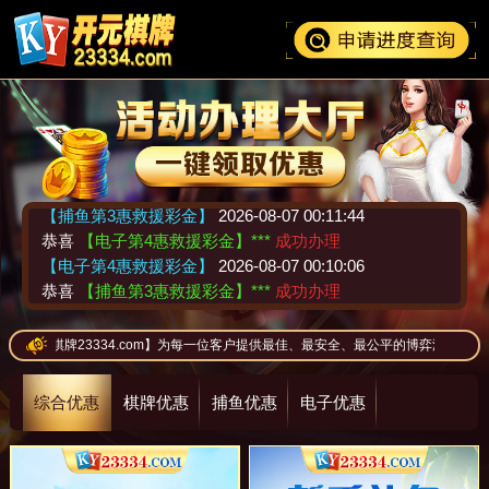
【捕鱼第4惠盈利加赠】
2026-08-07 01:01:25
恭喜
【捕鱼第3惠救援彩金】***
成功办理
【捕鱼第3惠救援彩金】
2026-08-07 00:42:36
恭喜
【电子第4惠救援彩金】***
成功办理
【电子第4惠救援彩金】
2026-08-07 00:42:00
恭喜
【捕鱼第3惠救援彩金】***
成功办理
【捕鱼第3惠救援彩金】
2026-08-07 00:11:44
恭喜
【电子第4惠救援彩金】***
成功办理
【电子第4惠救援彩金】
2026-08-07 00:10:06
恭喜
【捕鱼第3惠救援彩金】***
成功办理
【捕鱼第3惠救援彩金】
2026-08-07 00:07:30
恭喜
【电子第4惠救援彩金】***
成功办理
【电子第4惠救援彩金】
2026-08-07 00:07:19
恭喜
【电子第4惠救援彩金】***
成功办理
棋牌23334.com】为每一位客户提供最佳、最安全、最公平的博弈游戏，以及全方位
【电子第4惠救援彩金】
2026-08-07 00:04:23
恭喜
【电子第3惠幸运注单】***
成功办理
综合优惠
棋牌优惠
捕鱼优惠
电子优惠
【电子第3惠幸运注单】
2026-08-06 23:48:42
恭喜
【捕鱼第6惠幸运注单】***
成功办理
【捕鱼第6惠幸运注单】
2026-08-06 23:24:59