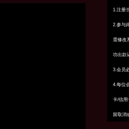
1.
注册
2.参
需修改
功出款
3.会
4.每
卡/信
留取消