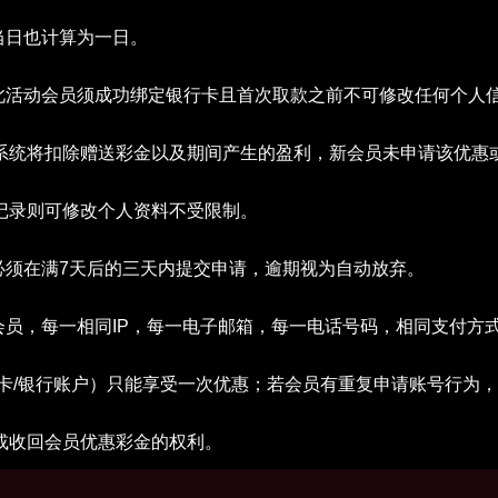
当日也计算为一日。
与此活动会员须成功绑定银行卡且首次取款之前不可修改任何个人
系统将扣除赠送彩金以及期间产生的盈利，新会员未申请该优惠
记录则可修改个人资料不受限制。
员必须在满7天后的三天内提交申请，逾期视为自动放弃。
位会员，每一相同IP，每一电子邮箱，每一电话号码，相同支付方
用卡/银行账户）只能享受一次优惠；若会员有重复申请账号行为
或收回会员优惠彩金的权利。