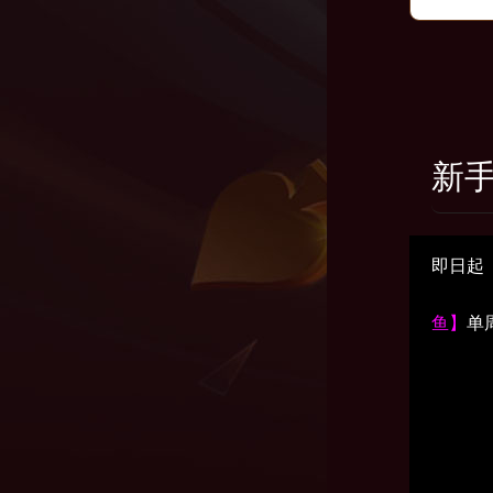
新
即日起
鱼】
单