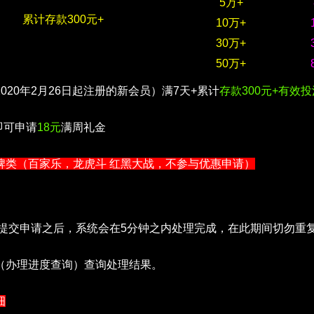
5万+
累计存款300元+
10万+
30万+
50万+
2020年2月26日起注册的新会员）满7天+累计
存款300元+有效投
即可申请
18元
满周礼金
牌类（百家乐，龙虎斗 红黑大战，不参与优惠申请）
员提交申请之后，系统会在5分钟之内处理完成，在此期间切勿重
（办理进度查询）查询处理结果。
细